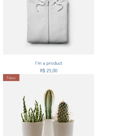
I'm a product
Preço
R$ 25,00
New