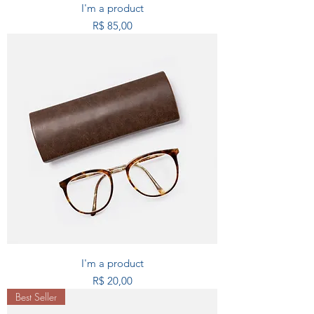
I'm a product
Preço
R$ 85,00
I'm a product
Preço
R$ 20,00
Best Seller